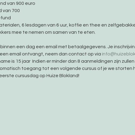
und van 900 euro
d van 700
efund
 materialen, 6 lesdagen van 6 uur, koffie en thee en zelfgebakke
ekkers mee te nemen om samen van te eten.
e binnen een dag een email met betaalgegevens. Je inschrijvin
e geen email ontvangt, neem dan contact op via 
info@huizeblok
ame is 15 jaar  Indien er minder dan 8 aanmeldingen zijn zullen
utomatisch toegang tot een volgende cursus of je we storten 
eerste cursusdag op Huize Blokland!