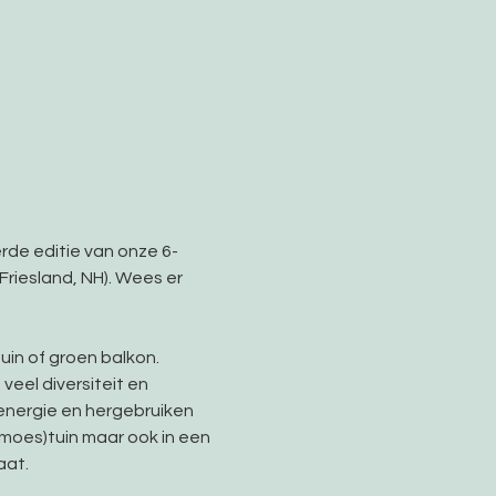
erde editie van onze 6-
riesland, NH). Wees er 
in of groen balkon. 
eel diversiteit en 
nergie en hergebruiken 
moes)tuin maar ook in een 
at.  