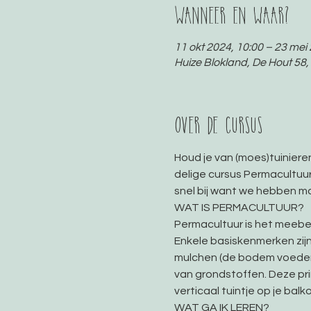
Wanneer en waar?
11 okt 2024, 10:00 – 23 mei
Huize Blokland, De Hout 58
Over de cursus
Houd je van (moes)tuinieren
delige cursus Permacultuur
snel bij want we hebben maa
WAT IS PERMACULTUUR?  
Permacultuur is het meebew
Enkele basiskenmerken zijn
mulchen (de bodem voeden 
van grondstoffen. Deze pri
verticaal tuintje op je balk
WAT GA IK LEREN?  