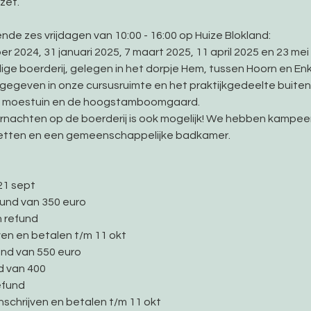
t.   
ende zes vrijdagen van 10:00 - 16:00 op Huize Blokland: 
 2024, 31 januari 2025, 7 maart 2025, 11 april 2025 en 23 mei 
lige boerderij, gelegen in het dorpje Hem, tussen Hoorn en Enk
gegeven in onze cursusruimte en het praktijkgedeelte buiten 
 de moestuin en de hoogstamboomgaard.   
rnachten op de boerderij is ook mogelijk! We hebben kampeer
tten en een gemeenschappelijke badkamer.    
21 sept
fund van 350 euro
n refund
ven en betalen t/m 11 okt
und van 550 euro
d van 400
efund
Inschrijven en betalen t/m 11 okt