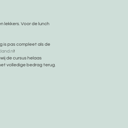
n lekkers. Voor de lunch 
g is pas compleet als de 
land.nl
!
 wij de cursus helaas 
het volledige bedrag terug.