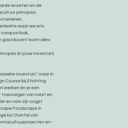
 aarde wroeten en de 
ultuur principes; 
tuinieren, 
edeelte waar we iets 
f compostbak, 
en gastdocent komt alles 
incipes (in jouw moestuin) 
ssieke moestuin", maar in 
n Course bij Stichting 
n werken en je een 
t toevoegen van mest en 
er en nam zijn oogst 
dscape Foodscape in 
ge bij Chantal van 
ermacultuurprojecten en -