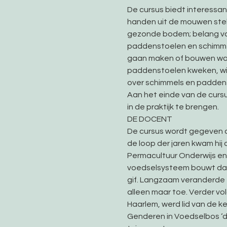
De cursus biedt interessan
handen uit de mouwen steke
gezonde bodem; belang van 
paddenstoelen en schimmel
gaan maken of bouwen wat
paddenstoelen kweken, wild
over schimmels en padden
Aan het einde van de cursu
in de praktijk te brengen.
DE DOCENT  
De cursus wordt gegeven do
de loop der jaren kwam hij 
Permacultuur Onderwijs en
voedselsysteem bouwt dat 
gif. Langzaam veranderde zi
alleen maar toe. Verder vo
Haarlem, werd lid van de k
Genderen in Voedselbos ‘d