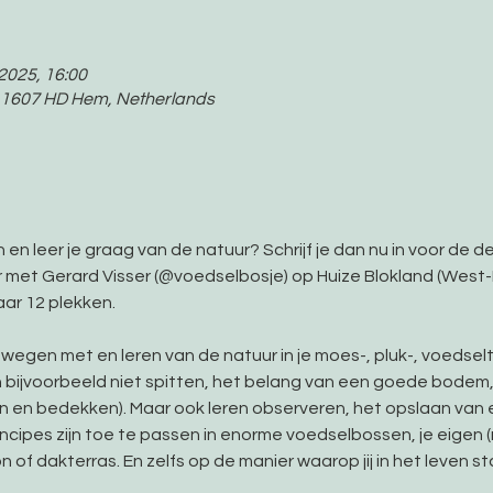
 2025, 16:00
, 1607 HD Hem, Netherlands
 en leer je graag van de natuur? Schrijf je dan nu in voor de d
 met Gerard Visser (@voedselbosje) op Huize Blokland (West-F
r 12 plekken.   
egen met en leren van de natuur in je moes-, pluk-, voedseltu
 bijvoorbeeld niet spitten, het belang van een goede bodem, v
en bedekken). Maar ook leren observeren, het opslaan van e
ncipes zijn toe te passen in enorme voedselbossen, je eigen (
on of dakterras. En zelfs op de manier waarop jij in het leven sta