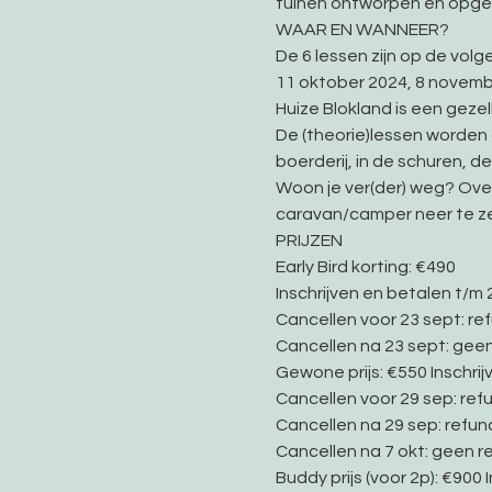
tuinen ontworpen en opgeze
WAAR EN WANNEER?   
De 6 lessen zijn op de volg
11 oktober 2024, 8 november
Huize Blokland is een gezel
De (theorie)lessen worden 
boerderij, in de schuren,
Woon je ver(der) weg? Ove
caravan/camper neer te ze
PRIJZEN
Early Bird korting: €490
Inschrijven en betalen t/m 
Cancellen voor 23 sept: re
Cancellen na 23 sept: gee
Gewone prijs: €550 Inschrij
Cancellen voor 29 sep: ref
Cancellen na 29 sep: refun
Cancellen na 7 okt: geen r
Buddy prijs (voor 2p): €900 