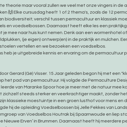
te theorie maar vooral zullen we veel met onze vingers in de
n 🙌 Elke cursusdag heeft 1 of 2 thema's, zoals de 12 permac
biodiversiteit; verschil tussen permacultuur en klassiek moes
s en voedselbossen. Daarnaast heeft elke les een praktijkg
 je mee naar huis kunt nemen. Denk aan een wormenhotel o
plukken, (je eigen) ontwerp(en) in de praktijk en mulchen. E
stoelen vertellen en we bezoeken een voedselbos.
s heb je uitgebreide kennis en ervaring om de permacultuur pr
or Gerard (Gé) Visser. 15 Jaar geleden begon hij met een "kla
op het pad van permacultuur. Hij volgde de Permaculture Desig
 leerde van Maranke Spoor hoe je meer met de natuur mee ko
zichzelf steeds sterker en veerkrachtiger maakt, zonder he
jn klassieke moestuintje in een groen lusthof voor mens en di
lgde hij de opleiding Voedselbossen bij Jelle Fekkes van Lan
erngroep van Voedselbos Houtrak bij Spaarnwoude en liep sta
e Nieuwe Erven’ in Brummen. Daarnaast heeft hij meerdere p