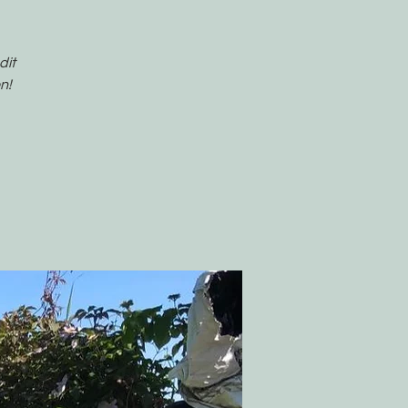
dit
n!